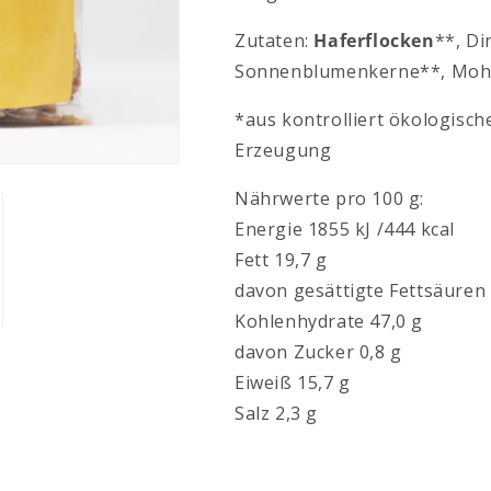
Zutaten:
Haferflocken
**, Di
Sonnenblumenkerne**, Moh
*aus kontrolliert ökologisc
Erzeugung
Nährwerte pro 100 g:
Energie 1855 kJ /444 kcal
Fett 19,7 g
davon gesättigte Fettsäuren 
Kohlenhydrate 47,0 g
davon Zucker 0,8 g
Eiweiß 15,7 g
Salz 2,3 g