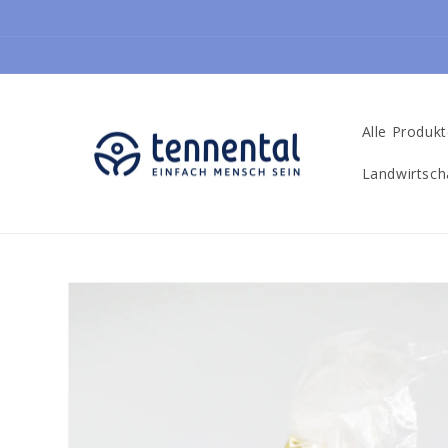
İçeriğe
atla
Alle Produk
Landwirtsch
Ürün
bilgisine
atla