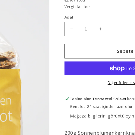
fiyat
€2,10
/
100G
FIYAT
Vergi dahildir.
Adet
Sonnenblumenkernknäck
Sonnenblumen
demeter
demeter
200g
200g
için
için
Sepete 
adedi
adedi
azaltın
artırın
Diğer ödeme s
Teslim alım
Tennental Solawi
konu
Genelde 24 saat içinde hazır olur
Mağaza bilgilerini görüntüleyin
200g Sonnenblumenkernknäck