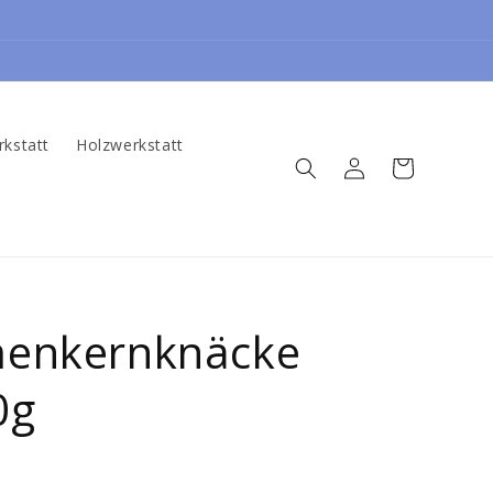
rkstatt
Holzwerkstatt
Oturum
Sepet
aç
enkernknäcke
0g