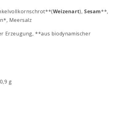
nkelvollkornschrot**(
Weizenart
),
Sesam
**,
n*, Meersalz
her Erzeugung, **aus biodynamischer
0,9 g