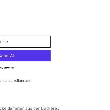
e
kernknäcke
ekle
eçenekleri
munda kullanılabilir
e demeter aus der Bäckerei.