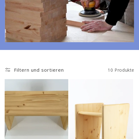
o
r
i
e
:
Filtern und sortieren
10 Produkte