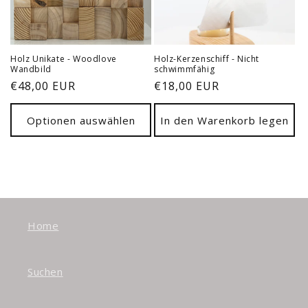
Holz Unikate - Woodlove
Holz-Kerzenschiff - Nicht
Wandbild
schwimmfähig
Normaler
€48,00 EUR
Normaler
€18,00 EUR
Preis
Preis
Optionen auswählen
In den Warenkorb legen
Home
Suchen