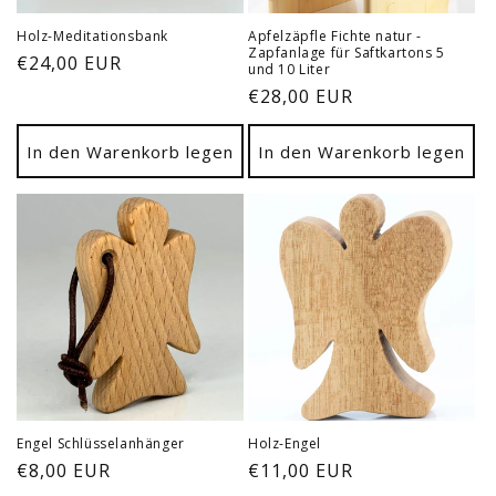
Holz-Meditationsbank
Apfelzäpfle Fichte natur -
Zapfanlage für Saftkartons 5
Normaler
€24,00 EUR
und 10 Liter
Preis
Normaler
€28,00 EUR
Preis
In den Warenkorb legen
In den Warenkorb legen
Engel Schlüsselanhänger
Holz-Engel
Normaler
€8,00 EUR
Normaler
€11,00 EUR