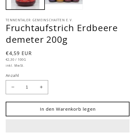
TENNENTALER GEMEINSCHAFTEN E.V.
Fruchtaufstrich Erdbeere
demeter 200g
Normaler
€4,59 EUR
GRUNDPREIS
PRO
Preis
€2,30
/
100G
inkl. MwSt.
Anzahl
Verringere
Erhöhe
die
die
Menge
Menge
für
für
In den Warenkorb legen
Fruchtaufstrich
Fruchtaufstrich
Erdbeere
Erdbeere
demeter
demeter
200g
200g